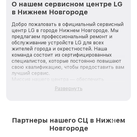
О нашем сервисном центре LG
в Нижнем Новгороде
Добро пожаловать в официальный сервисный
центр LG в городе Нижнем Новгороде. Мы
предлагаем профессиональный ремонт и
обслуживание устройств LG для всех
жителей города и окрестностей. Наша
команда состоит из сертифицированных
специалистов, которые постоянно повышают
свою квалификацию, чтобы предоставить вам
лучший сервис.
Миссия нашего центра — обеспечить
качественный и доступный ремонт для
Развернуть
каждого пользователя продукции LG, вне
зависимости от сложности поломки. Мы
стремимся к тому, чтобы каждый клиент был
удовлетворен скоростью и качеством
предоставляемых услуг. Наша цель — стать
Партнеры нашего СЦ в Нижнем
лучшим сервисным центром LG в городе
Новгороде
Нижнем Новгороде, постоянно повышая
уровень доверия и лояльности наших