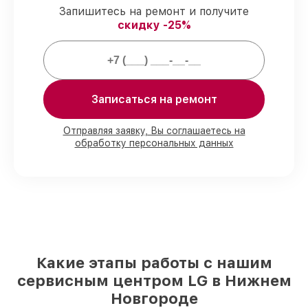
ремонтные услуги и комплектующие
Запишитесь на ремонт и получите
защищены сервисной гарантией.
скидку -25%
Мы гарантируем:
Записаться на ремонт
80%
работ выполняем в вашем
присутствии
90%
деталей LG готовы к установке в
Отправляя заявку, Вы соглашаетесь на
Нижнем Новгороде, остальные
обработку персональных данных
доставляются быстро
Подлинные запчасти LG и надёжные
аналоги
– для разного бюджета
85%
починок исполняются за 1–2 часа,
если мастер приступает к ремонту сразу
Какие этапы работы с нашим
сервисным центром LG в Нижнем
Новгороде