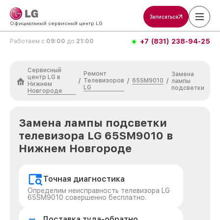
Записаться
Официальный сервисный центр LG
+7 (831) 238-94-25
Работаем с
09:00
до
21:00
Сервисный
Ремонт
Замена
центр LG в
Телевизоров
65SM9010
/
/
/
лампы
Нижнем
LG
подсветки
Новгороде
Замена лампы подсветки
телевизора LG 65SM9010 в
Нижнем Новгороде
Точная диагностика
Определим неисправность телевизора LG
65SM9010 совершенно бесплатно.
Доставка туда-обратно