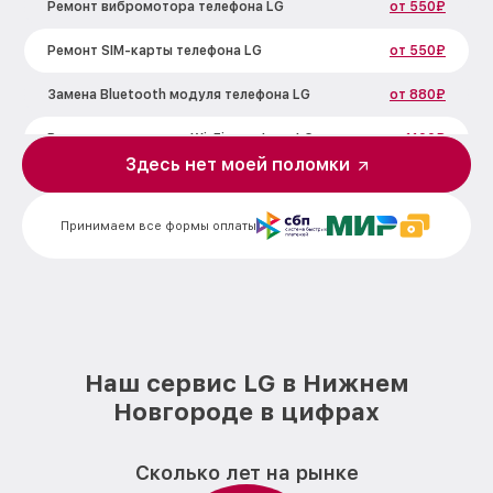
Ремонт вибромотора телефона LG
от 550₽
Ремонт SIM-карты телефона LG
от 550₽
Замена Bluetooth модуля телефона LG
от 880₽
Ремонт микросхемы Wi-Fi телефона LG
от 1100₽
Здесь нет моей поломки
Замена GPS модуля телефона LG
от 880₽
Принимаем все формы оплаты
Ремонт микросхемы управления
от 1100₽
телефона LG
Замена микросхемы NFC телефона LG
от 1100₽
Замена микросхемы управления
от 1100₽
телефона LG
Наш сервис LG в Нижнем
Замена микросхемы зарядки телефона
от 1100₽
LG
Новгороде в цифрах
Ремонт мембраны телефона LG
от 550₽
Сколько лет на рынке