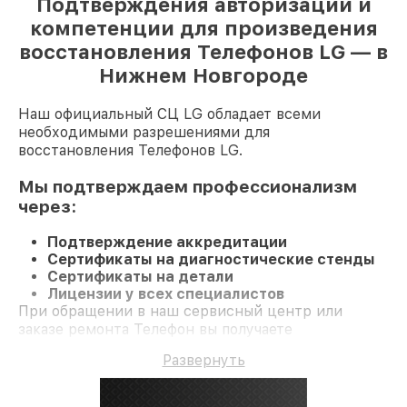
Подтверждения авторизации и
компетенции для произведения
восстановления Телефонов LG — в
Нижнем Новгороде
Наш официальный СЦ LG обладает всеми
необходимыми разрешениями для
восстановления Телефонов LG.
Мы подтверждаем профессионализм
через:
Подтверждение аккредитации
Сертификаты на диагностические стенды
Сертификаты на детали
Лицензии у всех специалистов
При обращении в наш сервисный центр или
заказе ремонта Телефон вы получаете
компетентное обслуживание и долгосрочную
Развернуть
гарантию на ремонт и детали.