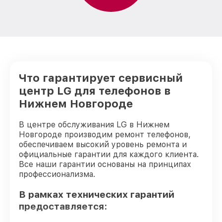
Замена мембраны телефона LG
от 550₽
Замена кнопки громкости телефона LG
от 550₽
Замена динамика телефона LG
от 550₽
Что гарантирует сервисный
Замена экрана телефона LG
от 1100₽
центр LG для телефонов в
Замена разъема зарядки телефона LG
от 550₽
Нижнем Новгороде
Ремонт разъема зарядки телефона LG
от 550₽
В центре обслуживания LG в Нижнем
Новгороде производим ремонт телефонов,
Ремонт микросхемы GPS телефона LG
от 1100₽
обеспечиваем высокий уровень ремонта и
официальные гарантии для каждого клиента.
Ремонт разъема наушников телефона LG
от 880₽
Все наши гарантии основаны на принципах
профессионализма.
Замена разъема SIM-карты телефона LG
от 880₽
В рамках технических гарантий
Ремонт GPS модуля телефона LG
от 880₽
предоставляется:
Ремонт кнопки питания телефона LG
от 550₽