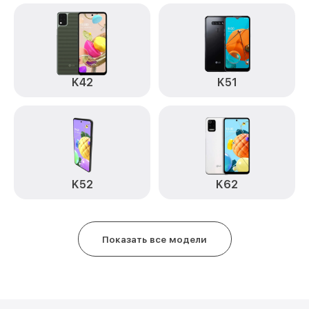
K42
K51
K52
K62
Показать все модели