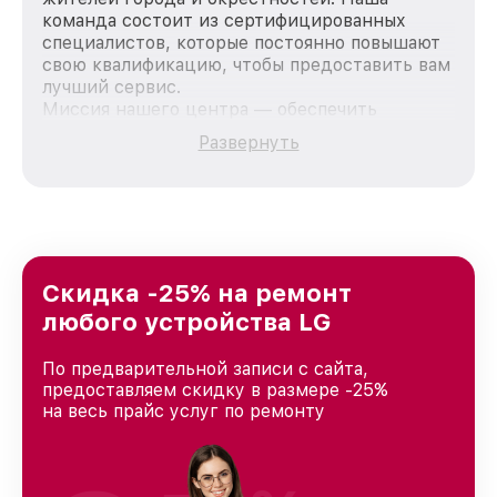
команда состоит из сертифицированных
специалистов, которые постоянно повышают
свою квалификацию, чтобы предоставить вам
лучший сервис.
Миссия нашего центра — обеспечить
качественный и доступный ремонт для
Развернуть
каждого пользователя продукции LG, вне
зависимости от сложности поломки. Мы
стремимся к тому, чтобы каждый клиент был
удовлетворен скоростью и качеством
предоставляемых услуг. Наша цель — стать
лучшим сервисным центром LG в городе
Нижнем Новгороде, постоянно повышая
Скидка -25% на ремонт
уровень доверия и лояльности наших
любого устройства LG
клиентов.
По предварительной записи с сайта,
предоставляем скидку в размере -25%
на весь прайс услуг по ремонту