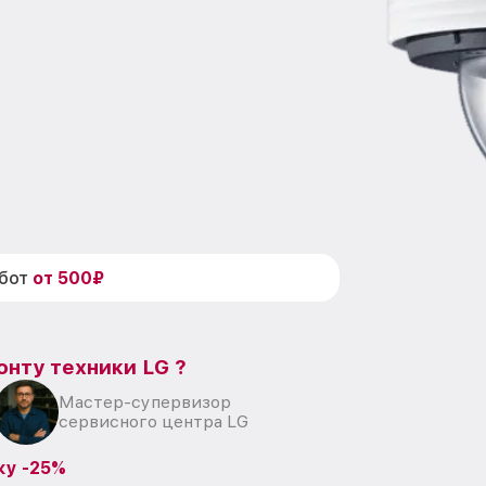
абот
от 500₽
онту техники LG ?
Мастер-супервизор
сервисного центра LG
ку -25%