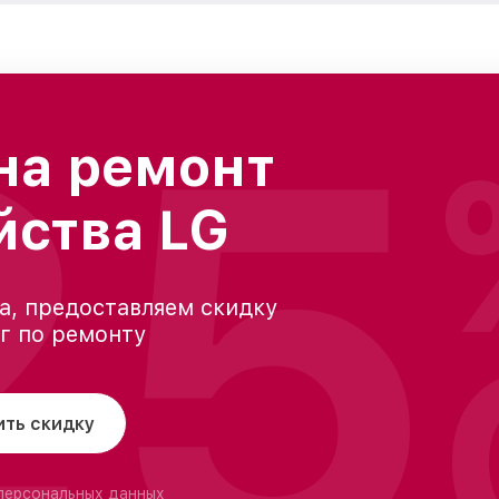
25
на ремонт
йства LG
а, предоставляем скидку
уг по ремонту
ить скидку
 персональных данных