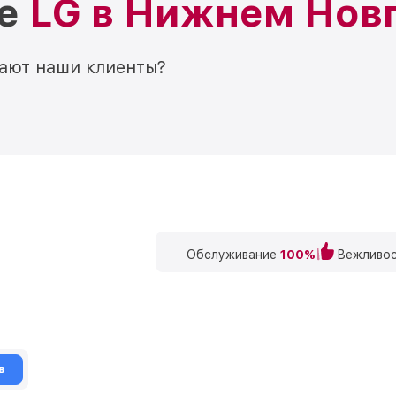
ре
LG в Нижнем Нов
мают наши клиенты?
Обслуживание
100%
Вежливос
в