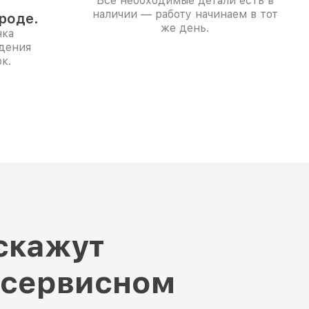
Все необходимые детали есть в
наличии — работу начинаем в тот
роде.
же день.
нка
дения
к.
скажут
 сервисном