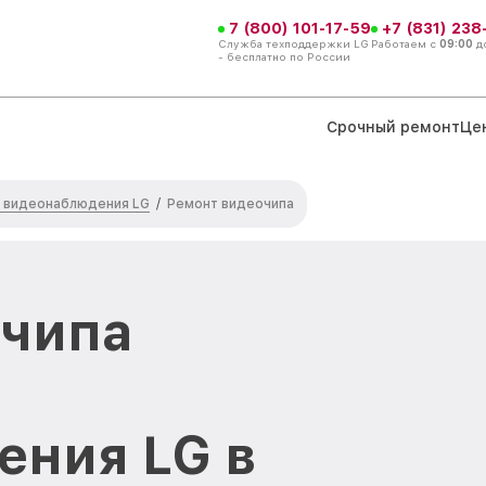
7 (800) 101-17-59
+7 (831) 238
Служба техподдержки LG
Работаем с
09:00
д
- бесплатно по России
Срочный ремонт
Це
 видеонаблюдения LG
/
Ремонт видеочипа
очипа
ения LG в