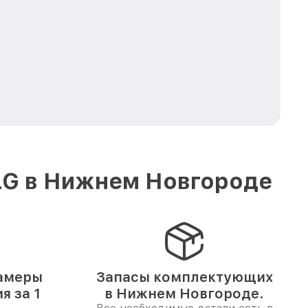
LG в Нижнем Новгороде
амеры
Запасы комплектующих
 за 1
в Нижнем Новгороде.