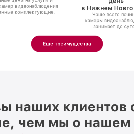
ные цены на услуги и
день
 камер видеонаблюдения
в Нижнем Новго
енные комплектующие.
Чаще всего почи
камеры видеонаблю
занимает до суто
Еще преимущества
ы наших клиентов 
е, чем мы о нашем