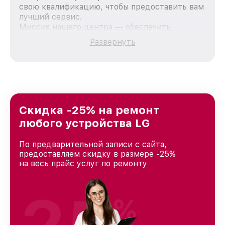
свою квалификацию, чтобы предоставить вам
лучший сервис.
Миссия нашего центра — обеспечить
качественный и доступный ремонт для
Развернуть
каждого пользователя продукции LG, вне
зависимости от сложности поломки. Мы
стремимся к тому, чтобы каждый клиент был
удовлетворен скоростью и качеством
предоставляемых услуг. Наша цель — стать
лучшим сервисным центром LG в городе
Нижнем Новгороде, постоянно повышая
Скидка -25% на ремонт
уровень доверия и лояльности наших
любого устройства LG
клиентов.
По предварительной записи с сайта,
предоставляем скидку в размере -25%
на весь прайс услуг по ремонту
%