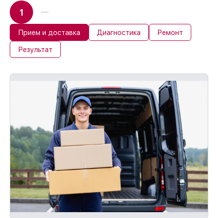
Если повреждение произошло по нашей
1
вине, компенсируем ущерб.
Обслуживание устройств с гарантией до
36 месяцев
Прием и доставка
Диагностика
Ремонт
Если у вас есть чек и гарантийный
Результат
талон, мы обслужим устройство
повторно без оплаты и без задержек.