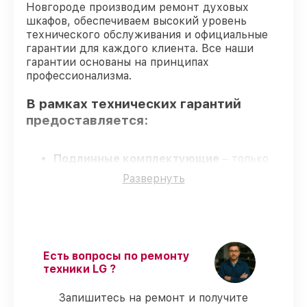
Новгороде производим ремонт духовых
шкафов, обеспечиваем высокий уровень
технического обслуживания и официальные
гарантии для каждого клиента. Все наши
гарантии основаны на принципах
профессионализма.
В рамках технических гарантий
предоставляется:
Подлинные комплектующие
– только
фирменные комплектующие для сервиса
Развернуть
духовых шкафов.
Сертифицированные инженеры
–
мастера проходят строгий отбор и
регулярное обучение.
Точные сроки выполнения
– соблюдаем
сроки, согласованные с клиентом.
Есть вопросы по ремонту
Сервис с гарантией
– обслуживание с
техники LG ?
полным гарантийным сопровождением.
Запишитесь на ремонт и получите