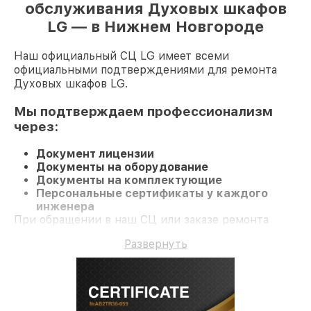
обслуживания Духовых шкафов
LG — в Нижнем Новгороде
Наш официальный СЦ LG имеет всеми
официальными подтверждениями для ремонта
Духовых шкафов LG.
Мы подтверждаем профессионализм
через:
Документ лицензии
Документы на оборудование
Документы на комплектующие
Персональные сертификаты у каждого
инженера
При обращении в наш СЦ или заказе ремонта
Духовой шкаф вы получаете качественный ремонт
Развернуть
и долгосрочную гарантию на ремонт и детали.